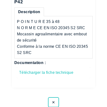
P42
Description
P O I N T U R E 35 à 48
N O R M E CE EN ISO 20345 S2 SRC
Mocassin agroalimentaire avec embout
de sécurité
Conforme à la norme CE EN ISO 20345
S2 SRC
Documentation :
Télécharger la fiche technique
✕