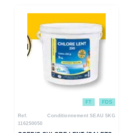
FT
FDS
Ref.
Conditionnement SEAU 5KG
116250050