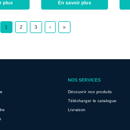
r plus
En savoir plus
1
2
3
›
»
NOS SERVICES
re
Découvrir nos produits
Télécharger le catalogue
dre
Livraison
s