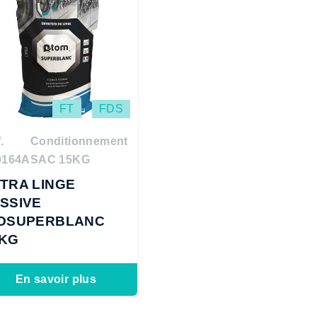
FT
FDS
.
Conditionnement
0164A
SAC 15KG
TRA LINGE
SSIVE
IOSUPERBLANC
5KG
En savoir plus