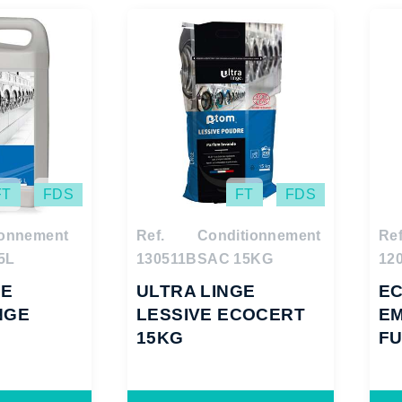
FT
FDS
FT
FDS
ionnement
Ref.
Conditionnement
Ref
5L
130511B
SAC 15KG
12
GE
ULTRA LINGE
E
NGE
LESSIVE ECOCERT
EM
15KG
FU