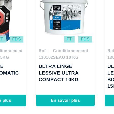
FT
FDS
FT
FDS
tionnement
Ref.
Conditionnement
Ref
15KG
130162
SEAU 10 KG
13
GE
ULTRA LINGE
UL
TOMATIC
LESSIVE ULTRA
LE
COMPACT 10KG
B
1
r plus
En savoir plus