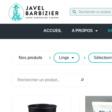
ACCUEIL
A PROPOS
N
Nos produits
Linge
Sélectionn
✕
⚲