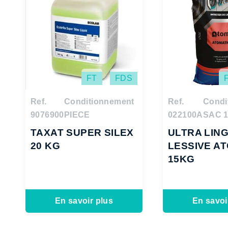
FT
FDS
Ref.
Conditionnement
Ref.
Condi
9076900
PIECE
022100A
SAC 
TAXAT SUPER SILEX
ULTRA LIN
20 KG
LESSIVE A
15KG
En savoir plus
En savoi