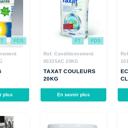
FT
FDS
FT
FDS
nnement
Ref.
Conditionnement
Ref
G
0033
SAC 20KG
10
G
TAXAT COULEURS
EC
20KG
CL
r plus
En savoir plus