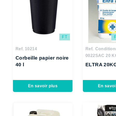
FT
Ref. 10214
Ref.
Conditio
0022
SAC 20 K
Corbeille papier noire
40 l
ELTRA 20K
En savoir plus
En savoi