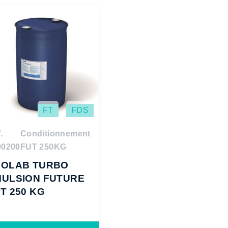
FT
FDS
.
Conditionnement
00200
FUT 250KG
COLAB TURBO
ULSION FUTURE
T 250 KG