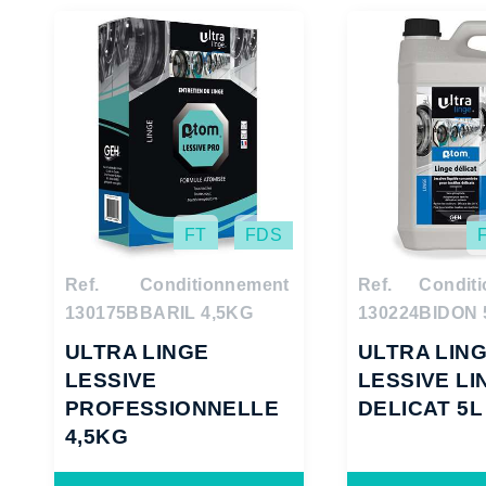
FT
FDS
Ref.
Conditionnement
Ref.
Condit
130175B
BARIL 4,5KG
130224
BIDON 
ULTRA LINGE
ULTRA LIN
LESSIVE
LESSIVE LI
PROFESSIONNELLE
DELICAT 5L
4,5KG