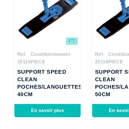
FT
Ref.
Conditionnement
Ref.
Conditi
20115
PIECE
20116
PIECE
SUPPORT SPEED
SUPPORT S
CLEAN
CLEAN
POCHES/LANGUETTES
POCHES/L
40CM
50CM
En savoir plus
En savoi