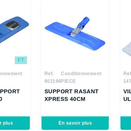
FT
ionnement
Ref.
Conditionnement
Ref
803198
PIECE
14
UPPORT
SUPPORT RASANT
VI
0
XPRESS 40CM
UL
r plus
En savoir plus