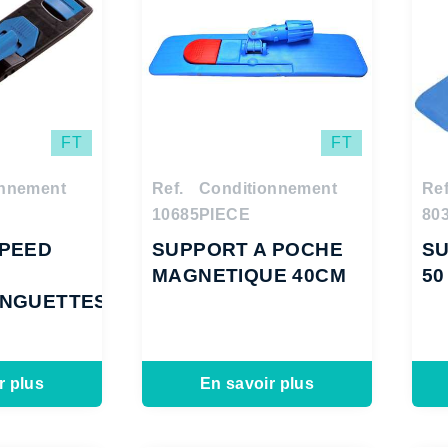
FT
FT
onnement
Ref.
Conditionnement
Ref
10685
PIECE
80
PEED
SUPPORT A POCHE
S
MAGNETIQUE 40CM
50
ANGUETTES
r plus
En savoir plus