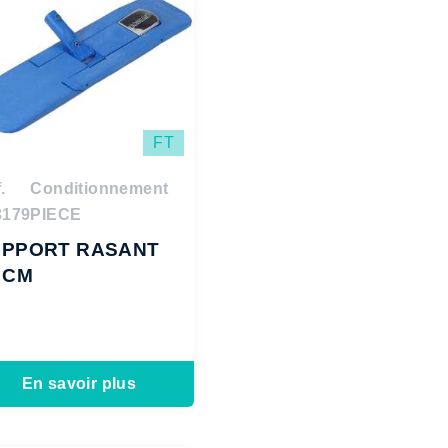
FT
.
Conditionnement
3179
PIECE
UPPORT RASANT
 CM
En savoir plus