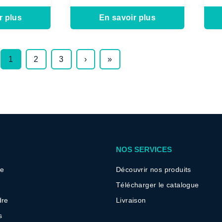
r plus
En savoir plus
1
2
3
›
»
NOS SERVICES
re
Découvrir nos produits
Télécharger le catalogue
dre
Livraison
s