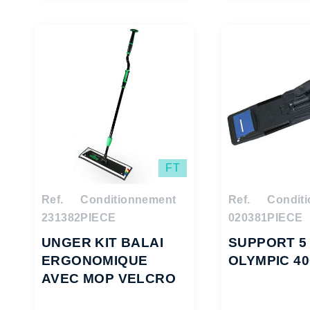
FT
Ref.
Conditionnement
Ref.
Condit
231382
PIECE
020381
PIECE
UNGER KIT BALAI
SUPPORT 5 
ERGONOMIQUE
OLYMPIC 4
AVEC MOP VELCRO