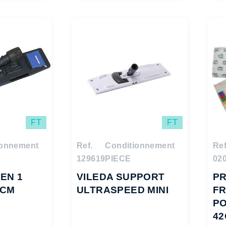
FT
FT
ionnement
Ref.
Conditionnement
Ref
129619
PIECE
02
EN 1
VILEDA SUPPORT
P
0CM
ULTRASPEED MINI
F
P
4