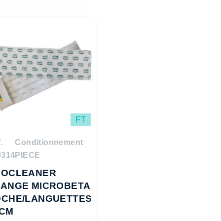
FT
.
Conditionnement
0314
PIECE
ROCLEANER
RANGE MICROBETA
OCHE/LANGUETTES
2CM