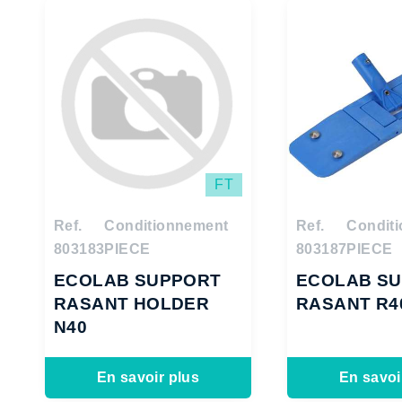
FT
Ref.
Conditionnement
Ref.
Condit
803183
PIECE
803187
PIECE
ECOLAB SUPPORT
ECOLAB S
RASANT HOLDER
RASANT R4
N40
En savoir plus
En savoi