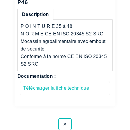
P46
Description
P O I N T U R E 35 à 48
N O R M E CE EN ISO 20345 S2 SRC
Mocassin agroalimentaire avec embout
de sécurité
Conforme à la norme CE EN ISO 20345
S2 SRC
Documentation :
Télécharger la fiche technique
✕